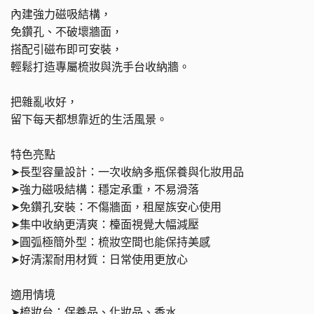
內建強力磁吸結構，
免鑽孔、不破壞牆面，
搭配引磁布即可安裝，
輕鬆打造專屬梳妝與洗手台收納牆。
把雜亂收好，
留下每天都想靠近的生活風景。
特色亮點
➤
長型容量設計：一次收納多瓶保養與化妝用品
➤
強力磁吸結構：穩定承重，不易滑落
➤
免鑽孔安裝：不傷牆面，租屋族安心使用
➤
集中收納更清爽：檯面視覺大幅減壓
➤
圓弧極簡外型：梳妝空間也能保持美感
➤
好清潔耐用材質：日常使用更放心
適用情境
➤
梳妝台：保養品、化妝品、香水