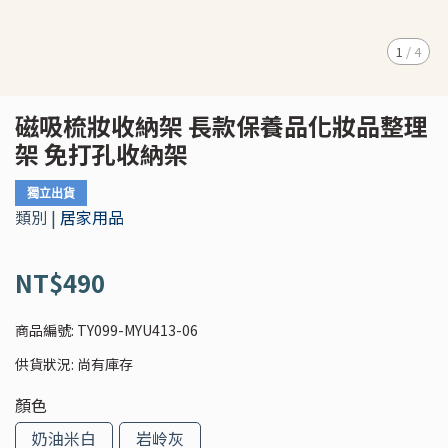
1
/
4
磁吸梳妝收納架 長款保養品化妝品整理
架 免打孔收納架
獨立出貨
類別 |
居家用品
NT$490
商品編號:
TY099-MYU413-06
供貨狀況:
尚有庫存
顏色
奶油米白
岩岭灰