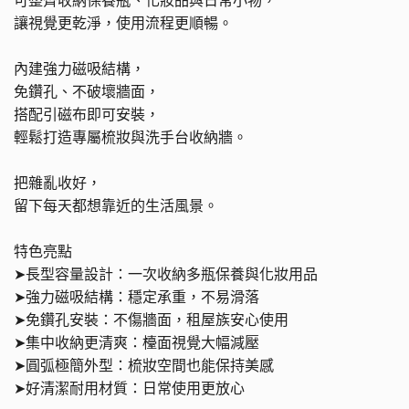
可整齊收納保養瓶、化妝品與日常小物，
讓視覺更乾淨，使用流程更順暢。
內建強力磁吸結構，
免鑽孔、不破壞牆面，
搭配引磁布即可安裝，
輕鬆打造專屬梳妝與洗手台收納牆。
把雜亂收好，
留下每天都想靠近的生活風景。
特色亮點
➤
長型容量設計：一次收納多瓶保養與化妝用品
➤
強力磁吸結構：穩定承重，不易滑落
➤
免鑽孔安裝：不傷牆面，租屋族安心使用
➤
集中收納更清爽：檯面視覺大幅減壓
➤
圓弧極簡外型：梳妝空間也能保持美感
➤
好清潔耐用材質：日常使用更放心