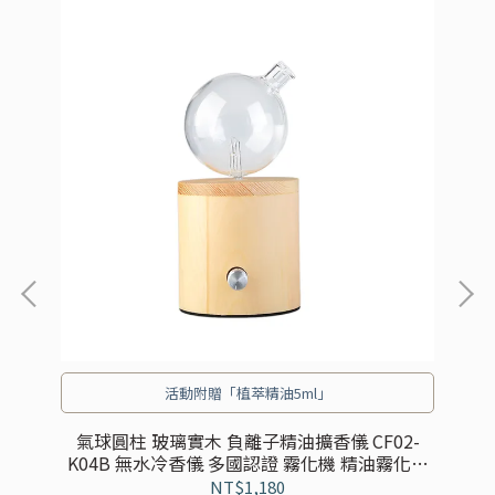
活動附贈「植萃精油5ml」
氣球圓柱 玻璃實木 負離子精油擴香儀 CF02-
火
K04B 無水冷香儀 多國認證 霧化機 精油霧化器
冷噴儀 香薰機
NT$1,180