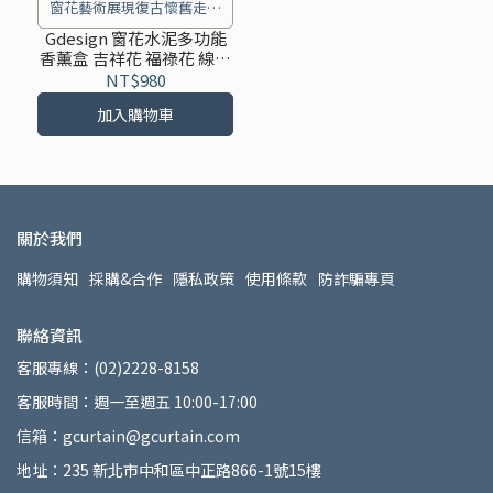
窗花藝術展現復古懷舊走入
質感生活
Gdesign 窗花水泥多功能
香薰盒 吉祥花 福祿花 線香
香環 精油三合一功能 擴香
NT$980
香薰 線香座 香薰
加入購物車
關於我們
購物須知
採購&合作
隱私政策
使用條款
防詐騙專頁
聯絡資訊
客服專線：(02)2228-8158
客服時間：週一至週五 10:00-17:00
信箱：gcurtain@gcurtain.com
地址：235 新北市中和區中正路866-1號15樓