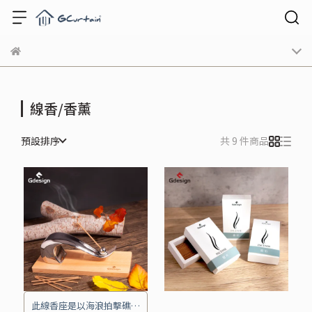
線香/香薰
預設排序
共 9 件商品
此線香座是以海浪拍擊礁岩