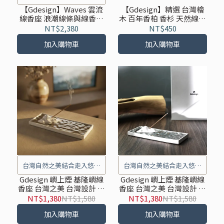
的意象做為造型概念，將動
【Gdesign】Waves 雲流
【Gdesign】精選 台灣檜
線香座 浪潮線條與線香達
木 百年香柏 香杉 天然線香
態的浪潮線條與線香達到微
到微妙的平衡設計 G-
(台灣製)
NT$2,380
NT$450
妙的平衡設計。
SSJ003
加入購物車
加入購物車
台灣自然之美結合走入悠靜
台灣自然之美結合走入悠靜
生活
生活
Gdesign 嶼上煙 基隆嶼線
Gdesign 嶼上煙 基隆嶼線
香座 台灣之美 台灣設計 內
香座 台灣之美 台灣設計 內
附贈線香
附贈線香
NT$1,380
NT$1,580
NT$1,380
NT$1,580
加入購物車
加入購物車