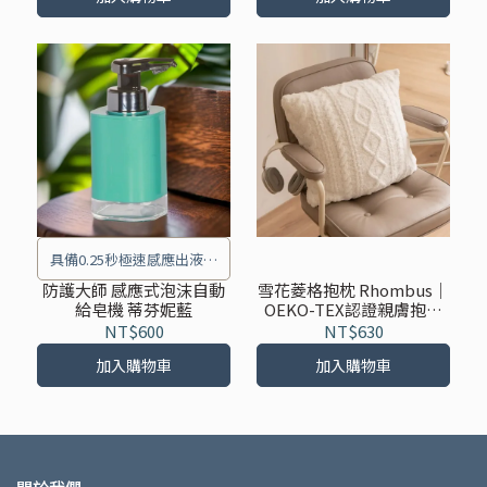
具備0.25秒極速感應出液、
IPX5防水功能、6個月超長續
防護大師 感應式泡沫自動
雪花菱格抱枕 Rhombus｜
給皂機 蒂芬妮藍
OEKO-TEX認證親膚抱枕
航等特點
立體紋理沙發靠墊 可水洗
NT$600
NT$630
加入購物車
加入購物車