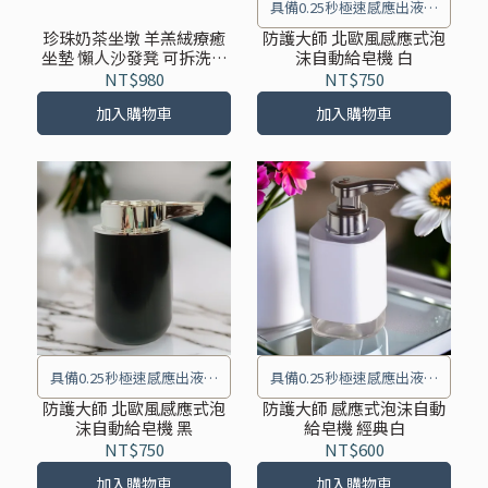
具備0.25秒極速感應出液、
IPX5防水功能、6個月超長續
珍珠奶茶坐墩 羊羔絨療癒
防護大師 北歐風感應式泡
坐墊 懶人沙發凳 可拆洗腳
沫自動給皂機 白
航等特點
踏墊
NT$980
NT$750
加入購物車
加入購物車
具備0.25秒極速感應出液、
具備0.25秒極速感應出液、
IPX5防水功能、6個月超長續
IPX5防水功能、6個月超長續
防護大師 北歐風感應式泡
防護大師 感應式泡沫自動
沫自動給皂機 黑
給皂機 經典白
航等特點
航等特點
NT$750
NT$600
加入購物車
加入購物車