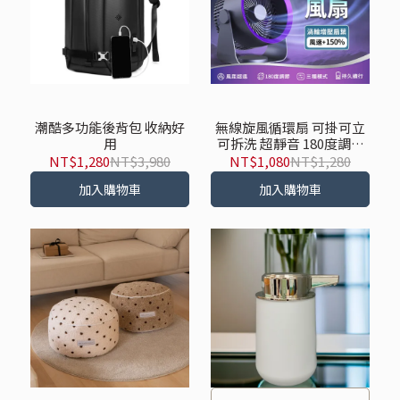
潮酷多功能後背包 收納好
無線旋風循環扇 可掛可立
用
可拆洗 超靜音 180度調節
空氣循環 CF01-M55GY
NT$1,280
NT$3,980
NT$1,080
NT$1,280
加入購物車
加入購物車