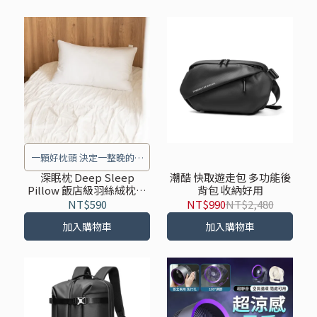
一顆好枕頭 決定一整晚的好
夢
深眠枕 Deep Sleep
潮酷 快取遊走包 多功能後
Pillow 飯店級羽絲絨枕頭
背包 收納好用
中低枕護頸 純棉透氣可水
NT$590
NT$990
NT$2,480
洗枕
加入購物車
加入購物車