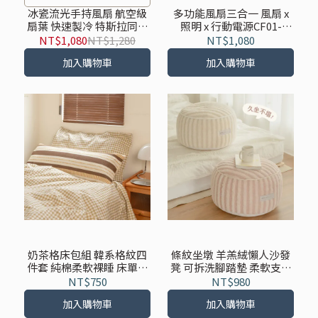
冰瓷流光手持風扇 航空級
多功能風扇三合一 風扇 x
扇葉 快速製冷 特斯拉同款
照明 x 行動電源CF01-
芯片 強勁風力 享保固
DQ212 享保固
NT$1,080
NT$1,280
NT$1,080
CF01-Q4
加入購物車
加入購物車
奶茶格床包組 韓系格紋四
條紋坐墩 羊羔絨懶人沙發
件套 純棉柔軟裸睡 床單床
凳 可拆洗腳踏墊 柔軟支撐
笠組合 （一般款/加厚兩用
居家小椅 坐墩
NT$750
NT$980
款）
加入購物車
加入購物車