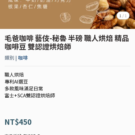
1
/
1
毛爸咖啡 藝伎-秘魯 半磅 職人烘焙 精品
咖啡豆 雙認證烘焙師
類別 |
咖啡
職人烘焙
專利AI選豆
多款風味滿足日常
富士+SCA雙認證烘焙師
NT$450