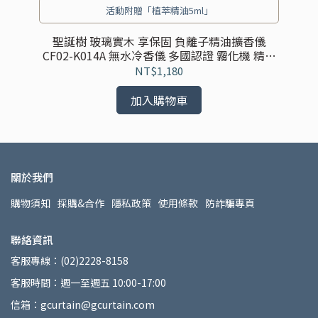
長
活動附贈「植萃精油5ml」
黑
聖誕樹 玻璃實木 享保固 負離子精油擴香儀
氣球
CF02-K014A 無水冷香儀 多國認證 霧化機 精油
CF
霧化器 冷噴儀 香薰機
NT$1,180
加入購物車
關於我們
購物須知
採購&合作
隱私政策
使用條款
防詐騙專頁
聯絡資訊
客服專線：(02)2228-8158
客服時間：週一至週五 10:00-17:00
信箱：gcurtain@gcurtain.com