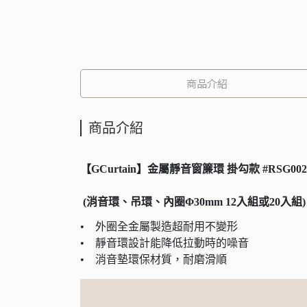
商品介紹
商品介紹
【GCurtain】金屬靜音窗簾環 掛勾款 #RSG00
(消音環、吊環、內圈Φ30mm 12入組或20入組)
• 外圈全金屬製造超耐用不變形
• 靜音環設計能降低拉動時的噪音
• 消音墊環保材質，耐磨滑順