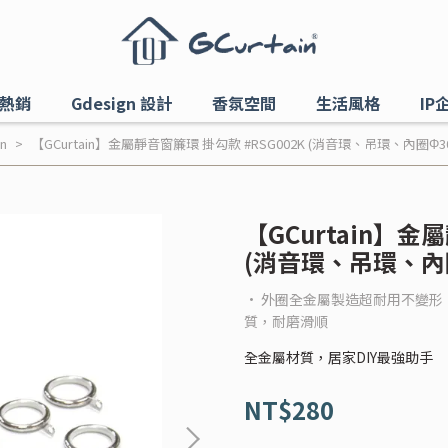
熱銷
Gdesign 設計
香氛空間
生活風格
IP
in
【GCurtain】金屬靜音窗簾環 掛勾款 #RSG002K (消音環、吊環、內圈Φ3
【GCurtain】金
(消音環、吊環、內圈
• 外圈全金屬製造超耐用不變形 
質，耐磨滑順
全金屬材質，居家DIY最強助手
NT$280