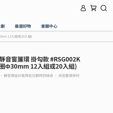
企劃
嚴選好物
客服中心
0mm 12入組或20入組)
屬靜音窗簾環 掛勾款 #RSG002K
Φ30mm 12入組或20入組)
• 靜音環設計能降低拉動時的噪音 • 消音墊環保材