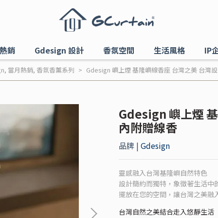
熱銷
Gdesign 設計
香氛空間
生活風格
IP
gn
,
當月熱銷
,
香氛香薰系列
Gdesign 嶼上煙 基隆嶼線香座 台灣之美 台灣
Gdesign 嶼上
內附贈線香
品牌 |
Gdesign
靈感融入台灣基隆嶼自然特色
設計簡約而獨特，象徵著生活中
擺放在您的空間，讓台灣之美融
台灣自然之美結合走入悠靜生活