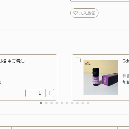
加入最愛
機甜橙 單方精油
Gd
售
0
加