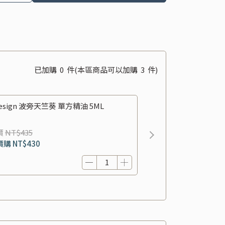
已加購
0
件
(本區商品可以加購
3
件)
esign 波旁天竺葵 單方精油 5ML
價
NT$435
價購
NT$430