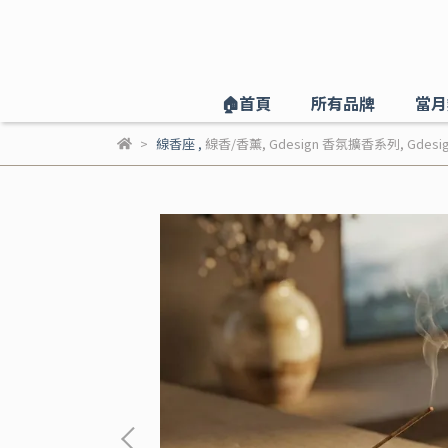
🏠️首頁
所有品牌
當月
線香座
,
線香/香薰
,
Gdesign 香氛擴香系列
,
Gdesi