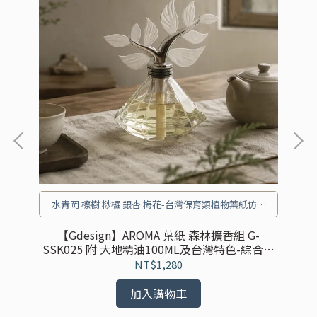
水青岡 檫樹 桫欏 銀杏 梅花-台灣保育類植物葉紙仿生
設計
車用
【
【Gdesign】AROMA 葉紙 森林擴香組 G-
SSK025 附 大地精油100ML及台灣特色-綜合擴
香葉紙5入
NT$1,280
加入購物車